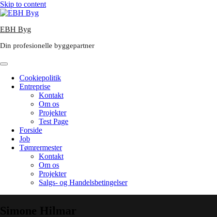
Skip to content
EBH Byg
Din profesionelle byggepartner
Cookiepolitik
Entreprise
Kontakt
Om os
Projekter
Test Page
Forside
Job
Tømrermester
Kontakt
Om os
Projekter
Salgs- og Handelsbetingelser
Simone Hilmar