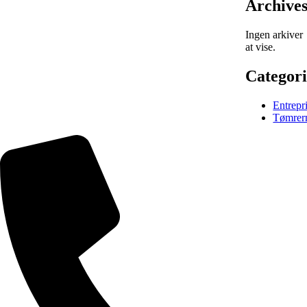
Archive
Ingen arkiver
at vise.
Categori
Entrepr
Tømrer