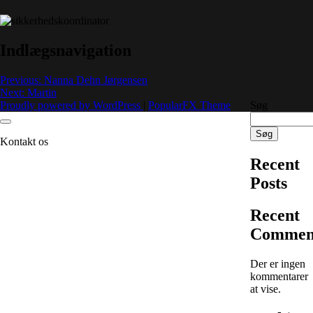
Indlægsnavigation
Previous:
Nanna Dehn Jørgensen
Next:
Martin
Proudly powered by WordPress
|
PopularFX Theme
Søg
Søg
Kontakt os
Recent
Posts
Recent
Commen
Der er ingen
kommentarer
at vise.