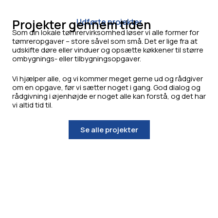
Projekter gennem tiden
Udførte projekter
Som din lokale tømrervirksomhed løser vi alle former for
tømreropgaver – store såvel som små. Det er lige fra at
udskifte døre eller vinduer og opsætte køkkener til større
ombygnings- eller tilbygningsopgaver.
Vi hjælper alle, og vi kommer meget gerne ud og rådgiver
om en opgave, før vi sætter noget i gang. God dialog og
rådgivning i øjenhøjde er noget alle kan forstå, og det har
vi altid tid til.
Se alle projekter