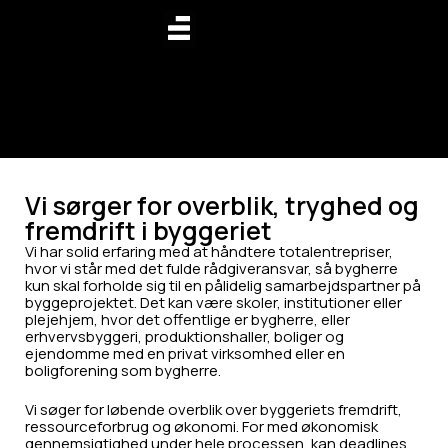
Vi sørger for overblik, tryghed og
fremdrift i byggeriet
Vi har solid erfaring med at håndtere totalentrepriser,
hvor vi står med det fulde rådgiveransvar, så bygherre
kun skal forholde sig til en pålidelig samarbejdspartner på
byggeprojektet. Det kan være skoler, institutioner eller
plejehjem, hvor det offentlige er bygherre, eller
erhvervsbyggeri, produktionshaller, boliger og
ejendomme med en privat virksomhed eller en
boligforening som bygherre.
Vi søger for løbende overblik over byggeriets fremdrift,
ressourceforbrug og økonomi. For med økonomisk
gennemsigtighed under hele processen, kan deadlines