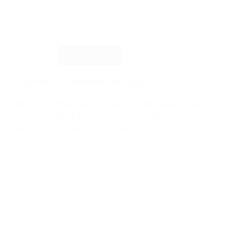
Læs mere
Lagerhal til Mørkøv Bolignyt
EBH Byg Entreprise har stået for opførelsen af en ny
lagerhal til Mørkøv Bolignyt. Lagerhallen lever op til de
højeste standarder og er både...