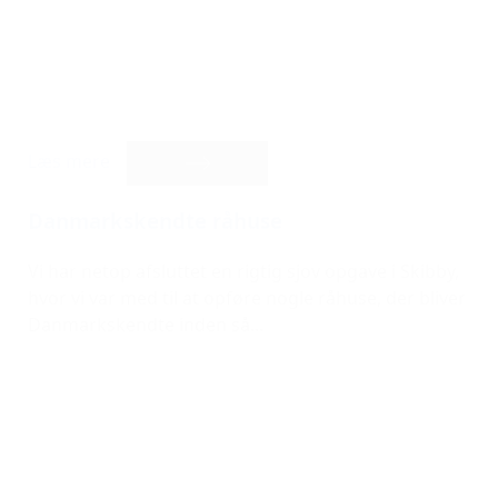
Læs mere
Danmarkskendte råhuse
Vi har netop afsluttet en rigtig sjov opgave i Skibby,
hvor vi var med til at opføre nogle råhuse, der bliver
Danmarkskendte inden så...