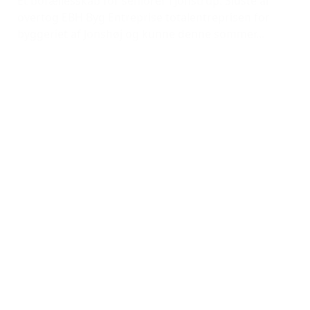
Et bofællesskab for seniorer i Jonstrup. Sidste år
overtog EBH Byg Entreprise totalentreprisen for
byggeriet af Jonshøj og kunne denne sommer...