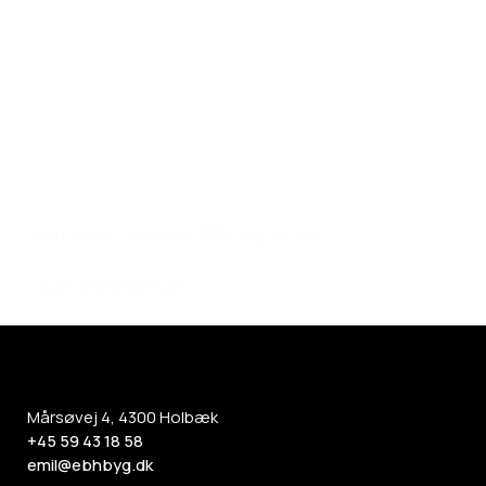
“Kan varmt anbefale EBH Byg til alle”
– Lars Clemmensen
Mårsøvej 4, 4300 Holbæk
+45 59 43 18 58
emil@ebhbyg.dk